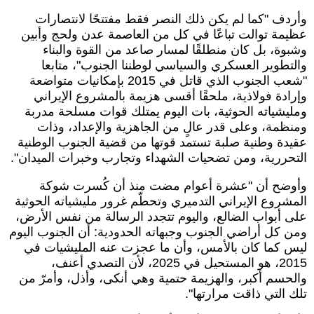
وأردف "كما لم يكن ذلك النصر فقط مفتتحًا لانتصارات
عظيمة توالت تباعًا في كل من العاصمة عدن ولحج وأبين
وشبوة، بل كان منطلقًا لمسار صاعد من القوة والبناء
والتطوير العسكري والسياسي لوطننا الجنوب"، متابعا
"شعب الجنوب الذي قاتل في 2015 بإمكانيات متواضعة
وإرادة فولاذية، ملحقًا أقسى هزيمة بالمشروع الإيراني
ومليشياته الحوثية، بات اليوم يمتلك قوات مسلحة مدربة
ومنظمة، وعلى قدر عالٍ من الجاهزية والإعداد، وذات
عقيدة وطنية صلبة تستمد قوتها من قضية الجنوب الوطنية
التحررية، ومن تضحيات الشهداء وتجارب وخبرات الميدان".
وأوضح أن "عشرة أعوام مضت منذ أن كُسرت شوكة
المشروع الإيراني التدميري وتحطّم غرور مليشياته الحوثية
على أبواب الضالع، واليوم تتجدد الرسالة من نفس الأرض،
ومن كل أراضي الجنوب وجبهاته الحدودية: أن الجنوب اليوم
ليس كما كان بالأمس، وأن ما عجزت عنه المليشيات في
2015، هو المستحيل في 2025، لأن التصدي أعنف،
والحسم أكبر، والهزيمة حتمية وهي أنكى، وأذل، وأمرّ من
تلك التي ذاقت مرارتها".