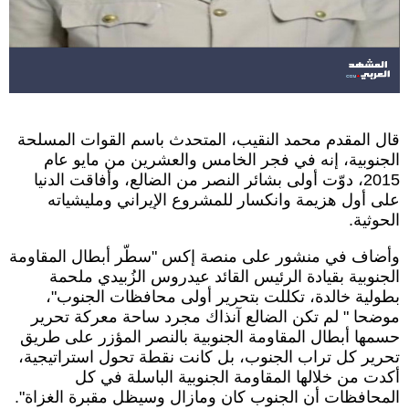
قال المقدم محمد النقيب، المتحدث باسم القوات المسلحة
الجنوبية، إنه في فجر الخامس والعشرين من مايو عام
2015، دوّت أولى بشائر النصر من الضالع، وأفاقت الدنيا
على أول هزيمة وانكسار للمشروع الإيراني ومليشياته
الحوثية.
وأضاف في منشور على منصة إكس "سطّر أبطال المقاومة
الجنوبية بقيادة الرئيس القائد عيدروس الزُبيدي ملحمة
بطولية خالدة، تكللت بتحرير أولى محافظات الجنوب"،
موضحا " لم تكن الضالع آنذاك مجرد ساحة معركة تحرير
حسمها أبطال المقاومة الجنوبية بالنصر المؤزر على طريق
تحرير كل تراب الجنوب، بل كانت نقطة تحول استراتيجية،
أكدت من خلالها المقاومة الجنوبية الباسلة في كل
المحافظات أن الجنوب كان ومازال وسيظل مقبرة الغزاة".