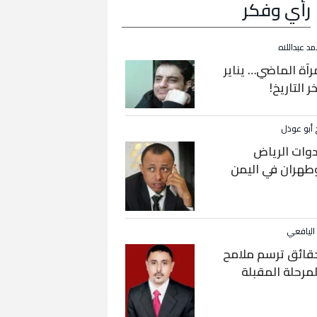
رأي وفكر
مد عبداللاه
رآة الماضي… يناير
خر التاريخ!
 أبو عوذل
دوات الرياض
طهران في اليمن
 اليافعي
قائق ترسم ملامح
لمرحلة المقبلة