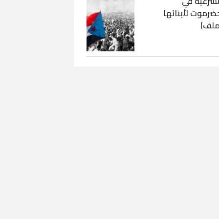
لشرعية في
ضرموت لأبنائها
ملف)