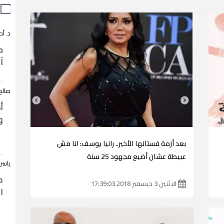
د. أح
م
آ
صالح
أ
و
بعد أزمة فستانها الأخير.. رانيا يوسف: انا مش
عبيطة عشان أضيع مجهود 25 سنة
ياسر
ح
الاثنين 3 ديسمبر 2018 17:39:03
ا