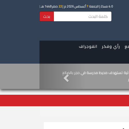
4:0 مساءً
| الجمعة
7
أغسطس 2026 م |
22
صفر 1448 هـ
|
بحث
ع
رأي وفكر
انفوجراف
ي يجدد مطالبته بخفض أسعار الفائدة