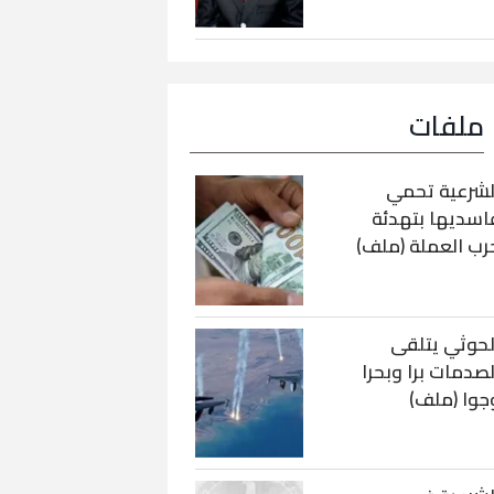
ملفات
لشرعية تحمي
اسديها بتهدئة
رب العملة (ملف)
لحوثي يتلقى
لصدمات برا وبحرا
جوا (ملف)