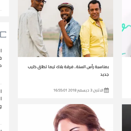
ا
ف
ح
بمناسبة رأس السنة.. فرقة بلاك تيما تطلق كليب
جديد
ا
الاثنين 3 ديسمبر 2018 16:55:01
ا
و