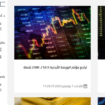
د. أح
م
آ
صالح
أ
و
تراجع مؤشر البورصة الأردنية 0.5% لـ 2380 نقطة
ياسر
ح
الثلاثاء 7 نوفمبر 2023 17:25:15
ا