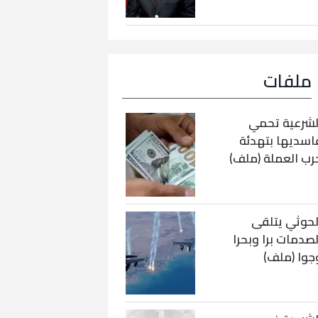
ملفات
لشرعية تحمي
اسديها بتهدئة
رب العملة (ملف)
لحوثي يتلقى
لصدمات برا وبحرا
جوا (ملف)