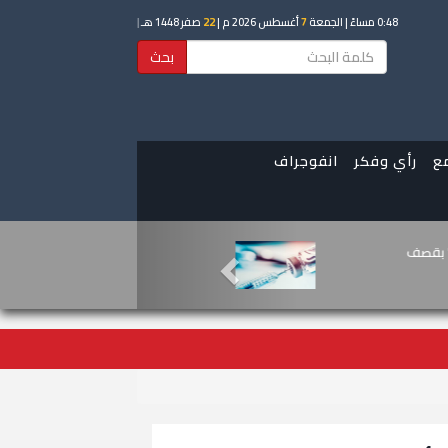
0:48 مساءً
| الجمعة
7
أغسطس 2026 م |
22
صفر 1448 هـ
|
بحث
ع
رأي وفكر
انفوجراف
ستهدف محيط مدرسة في حجر بالضالع