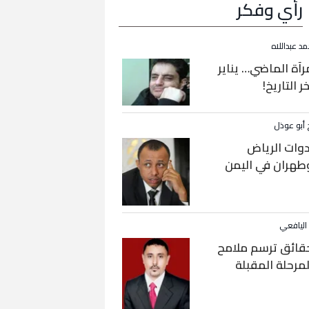
رأي وفكر
مد عبداللاه
رآة الماضي… يناير
خر التاريخ!
 أبو عوذل
دوات الرياض
طهران في اليمن
 اليافعي
قائق ترسم ملامح
لمرحلة المقبلة