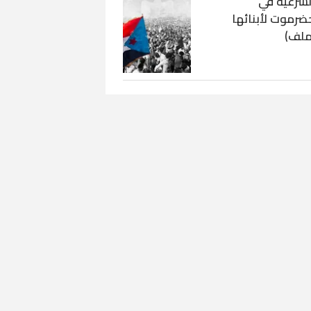
لشرعية في
ضرموت لأبنائها
ملف)