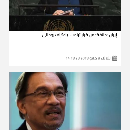
إيران "خائفة" من قرار ترامب.. باعتراف روحاني
الثلاثاء 8 مايو 2018 14:18:23