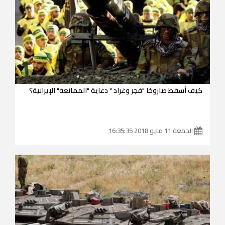
كيف أسقط صاروخا "فجر وغراد " دعاية "الممانعة" الإيرانية؟
الجمعة 11 مايو 2018 16:35:35