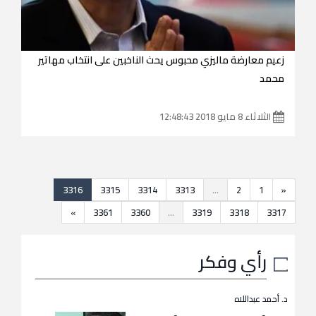
زعيم معارضة ماليزي محبوس يحث الناخبين على انتخاب مهاتير
محمد
الثلاثاء 8 مايو 2018 12:48:43
3316
3315
3314
3313
...
2
1
«
»
3361
3360
...
3319
3318
3317
رأي وفكر
د. أحمد عبداللاه