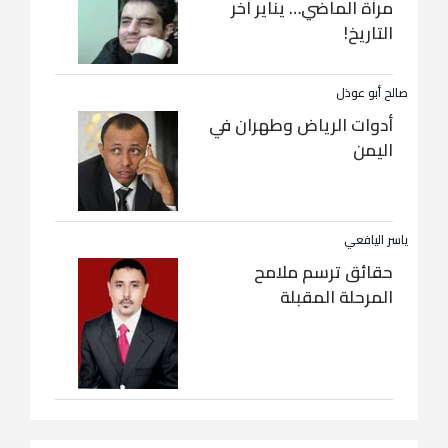
مرآة الماضي… يناير آخر
التاريخ!
صالح أبو عوذل
أدوات الرياض وطهران في
اليمن
ياسر اليافعي
حقائق ترسم ملامح
المرحلة المقبلة