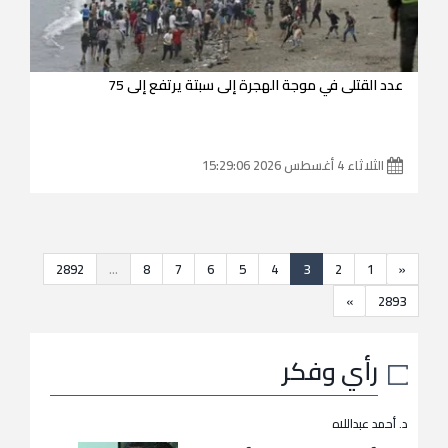
عدد القتلى في موجة الهجرة إلى سبتة يرتفع إلى 75
الثلاثاء 4 أغسطس 2026 15:29:06
2892
...
8
7
6
5
4
3
2
1
«
»
2893
رأي وفكر
د. أحمد عبداللاه