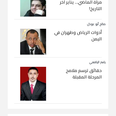
مرآة الماضي… يناير آخر
التاريخ!
صالح أبو عوذل
أدوات الرياض وطهران في
اليمن
ياسر اليافعي
حقائق ترسم ملامح
المرحلة المقبلة