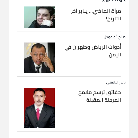
د. أحمد عبداللاه
مرآة الماضي… يناير آخر
التاريخ!
صالح أبو عوذل
أدوات الرياض وطهران في
اليمن
ياسر اليافعي
حقائق ترسم ملامح
المرحلة المقبلة