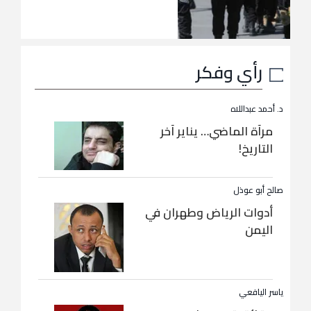
رأي وفكر
د. أحمد عبداللاه
مرآة الماضي… يناير آخر
التاريخ!
صالح أبو عوذل
أدوات الرياض وطهران في
اليمن
ياسر اليافعي