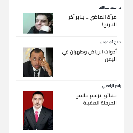
د. أحمد عبداللاه
مرآة الماضي… يناير آخر
التاريخ!
صالح أبو عوذل
أدوات الرياض وطهران في
اليمن
ياسر اليافعي
حقائق ترسم ملامح
المرحلة المقبلة