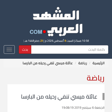
10:58 مساءً
| السبت
8
أغسطس 2026 م |
23
صفر 1448 هـ
|
بحث
Toggle
igation
الرئيسية
رياضة
عائلة ميسي تنفي رحيله من البارسا
رياضة
عائلة ميسي تنفي رحيله من البارسا
الجمعة 6 سبتمبر 2019 19:08:19