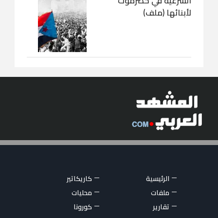
الشرعية في حضرموت
لأبنائها (ملف)
الرئيسية
كاريكاتير
ملفات
محليات
تقارير
كورونا