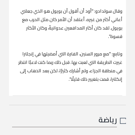
وقال سولدادو: "أود أن أقول أن بويول هو الذي جعلني
أعاني أكثر من غيره. أعتقد أن الأمر كان مثل الحرب مع
بويول. لقد كان أكثر المدافعين عدوانيةً، وكان الأكثر
قسوة".
وتابع: "مع مرور السنين، الفترة التي أمضيتها في إنجلترا
غيرت الطريقة التي لعبت بها. قبل ذلك ربما كنت لاعبًا انتظر
في منطقة الجزاء، ولم أشارك كثيرًا، لكن بعد الذهاب إلى
إنكلترا، قمت بتغيير ذلك قليلًا".
رياضة