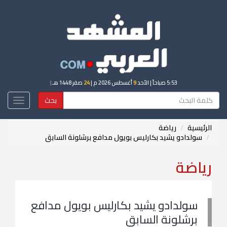
5:53 صباحاً
| الأحد
9
أغسطس 2026 م |
24
صفر 1448 هـ
|
بحث
Toggle
igation
الرئيسية
رياضة
سولدادو يشيد بكارليس بويول مدافع برشلونة السابق
رياضة
سولدادو يشيد بكارليس بويول مدافع
برشلونة السابق