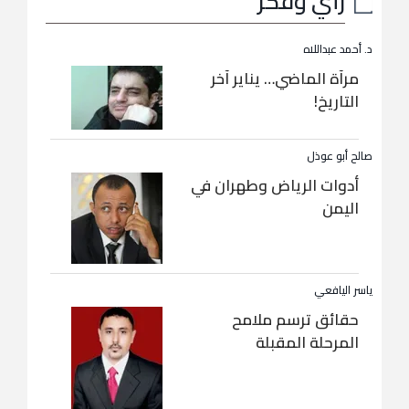
رأي وفكر
د. أحمد عبداللاه
مرآة الماضي… يناير آخر
التاريخ!
صالح أبو عوذل
أدوات الرياض وطهران في
اليمن
ياسر اليافعي
حقائق ترسم ملامح
المرحلة المقبلة