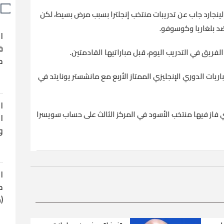
جارد جاب عن تدريبات منتخب إنجلترا بسبب مرض بسيط، لكن
ضد بلغاريا وكوسوفو.
ا
ف
ح
، 26 عامًا، في جميع مباريات الدوري الإنجليزي الممتاز الأربع مع مانشستر يونايتد في
ا
تي فاز فيها منتخب الأسود في المركز الثالث على حساب سويسرا
ا
و
ا
ح
(