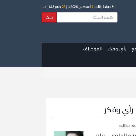
8:1 صباحاً
| الأحد
9
أغسطس 2026 م |
24
صفر 1448 هـ
|
بحث
ع
رأي وفكر
انفوجراف
رأي وفكر
مد عبداللاه
رآة الماضي… يناير