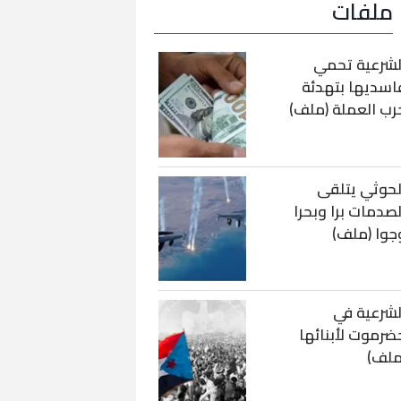
ملفات
لشرعية تحمي
اسديها بتهدئة
رب العملة (ملف)
لحوثي يتلقى
لصدمات برا وبحرا
جوا (ملف)
لشرعية في
ضرموت لأبنائها
ملف)