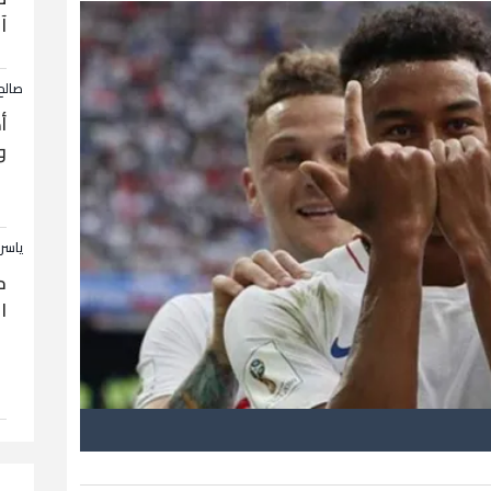
آ
صالح
أ
و
ياسر
ح
ا