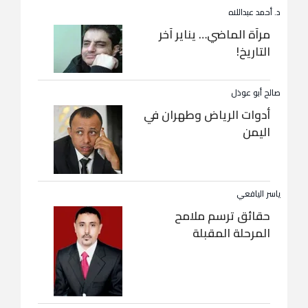
د. أحمد عبداللاه
مرآة الماضي… يناير آخر
التاريخ!
صالح أبو عوذل
أدوات الرياض وطهران في
اليمن
ياسر اليافعي
حقائق ترسم ملامح
المرحلة المقبلة