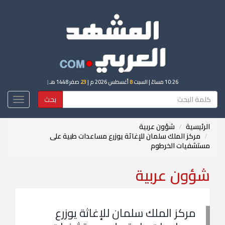
10:26 مساءً
| السبت
8
أغسطس 2026 م |
23
صفر 1448 هـ
|
بحث
Toggle
igation
الرئيسية
شؤون عربية
مركز الملك سلمان للإغاثة يوزرع مساعدات طبية على
مستشفيات الخرطوم
شؤون عربية
مركز الملك سلمان للإغاثة يوزرع