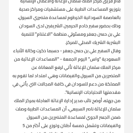
قام فريق مركز الملك سلمان للإغاثة والأعمال الإنسانية
بتوزيع المساعدات الطبية على مستشفيات ومراكز صحية
بالعاصمة السودانية الخرطوم لمساعدة متضرري السيول،
وذلك بحضور سفير خادم الحرمين الشريفين لدى السودان
علي بن حسن جعفر ومسئولي منظمة "الاغتنام" للتنمية
البشرية الشريك المحلي للمركز.
وقال السفير علي بن حسن جعفر - حسبما ذكرت وكالة الأنباء
السعودية "واس" اليوم الجمعة - "المساعدات الإغاثية من
مركز الملك سلمان للإغاثة تأتي لرفع المعاناة عن
المتضررين من السيول والفيضانات وهي امتداد لما تقوم به
المملكة من دعم للسودان في كافة المجالات التي يأتي في
مقدمتها الاحتياجات الإنسانية".
من جهته، أوضح نائب مدير إدارة الإغاثة العاجلة بمركز الملك
سلمان للإغاثة ناصر السبيعي، أن المساعدات الطبية وصلت
ضمن الجسر الجوي لمساعدة المتضررين من السيول
والفيضانات وتشمل خمسة أطنان وتوزع على أكثر من 5