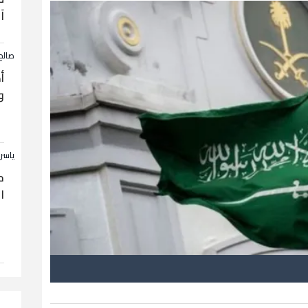
آ
صالح
أ
و
ياسر
ح
ا