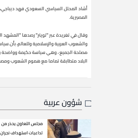
أشاد المحلل السياسي السعودي فهد ديباجي، ال
المصيرية.
وقال في تغريدة عبر "تويتر" رصدها "المشهد ال
والشعوب العربية والإسلامية وللعالم، بأن سيا
مصلحة الجميع ، وهي سياسة حكيمة وواضحة وثاب
البلاد متطابقة تماما مع هموم الشعوب ومصا
شؤون عربية
مجلس التعاون يحذر من
تداعيات استهداف نجران 