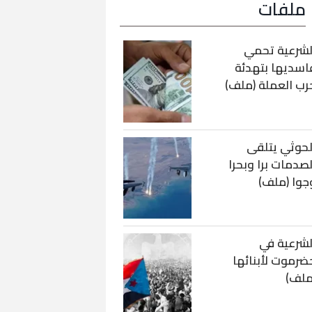
ملفات
لشرعية تحمي
اسديها بتهدئة
رب العملة (ملف)
لحوثي يتلقى
لصدمات برا وبحرا
جوا (ملف)
لشرعية في
ضرموت لأبنائها
ملف)