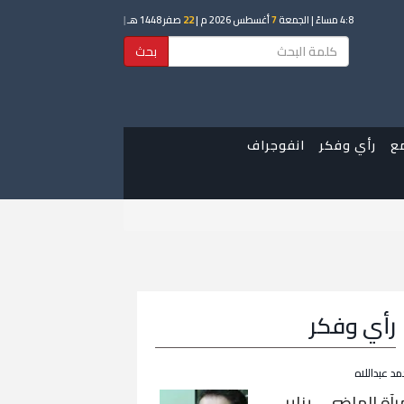
4:8 مساءً
| الجمعة
7
أغسطس 2026 م |
22
صفر 1448 هـ
|
بحث
ع
رأي وفكر
انفوجراف
رأي وفكر
مد عبداللاه
رآة الماضي… يناير