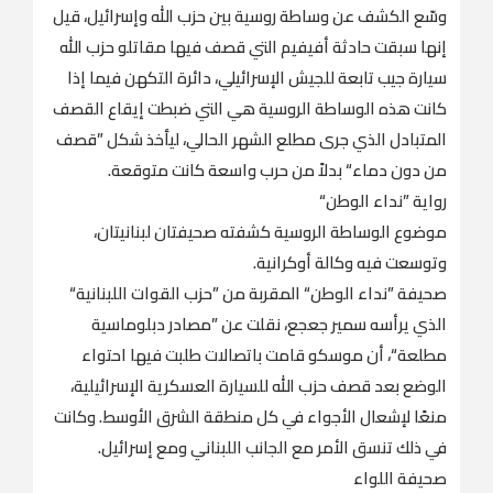
وسّع الكشف عن وساطة روسية بين حزب الله وإسرائيل، قيل
إنها سبقت حادثة أفيفيم التي قصف فيها مقاتلو حزب الله
سيارة جيب تابعة للجيش الإسرائيلي، دائرة التكهن فيما إذا
كانت هذه الوساطة الروسية هي التي ضبطت إيقاع القصف
المتبادل الذي جرى مطلع الشهر الحالي، ليأخذ شكل ”قصف
من دون دماء“ بدلاً من حرب واسعة كانت متوقعة.
رواية ”نداء الوطن“
موضوع الوساطة الروسية كشفته صحيفتان لبنانيتان،
وتوسعت فيه وكالة أوكرانية.
صحيفة ”نداء الوطن“ المقربة من ”حزب القوات اللبنانية“
الذي يرأسه سمير جعجع، نقلت عن ”مصادر دبلوماسية
مطلعة“، أن موسكو قامت باتصالات طلبت فيها احتواء
الوضع بعد قصف حزب الله للسيارة العسكرية الإسرائيلية،
منعًا لإشعال الأجواء في كل منطقة الشرق الأوسط. وكانت
في ذلك تنسق الأمر مع الجانب اللبناني ومع إسرائيل.
صحيفة اللواء