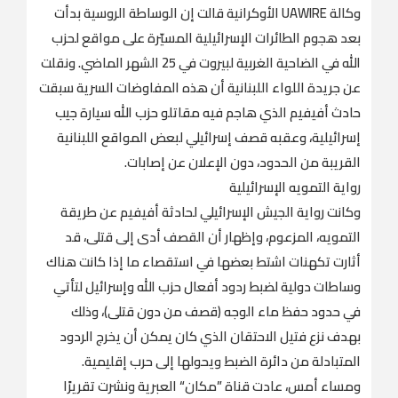
وكالة UAWIRE الأوكرانية قالت إن الوساطة الروسية بدأت
بعد هجوم الطائرات الإسرائيلية المسيّرة على مواقع لحزب
الله في الضاحية الغربية لبيروت في 25 الشهر الماضي. ونقلت
عن جريدة اللواء اللبنانية أن هذه المفاوضات السرية سبقت
حادث أفيفيم الذي هاجم فيه مقاتلو حزب الله سيارة جيب
إسرائيلية، وعقبه قصف إسرائيلي لبعض المواقع اللبنانية
القريبة من الحدود، دون الإعلان عن إصابات.
رواية التمويه الإسرائيلية
وكانت رواية الجيش الإسرائيلي لحادثة أفيفيم عن طريقة
التمويه، المزعوم، وإظهار أن القصف أدى إلى قتلى، قد
أثارت تكهنات اشتط بعضها في استقصاء ما إذا كانت هناك
وساطات دولية لضبط ردود أفعال حزب الله وإسرائيل لتأتي
في حدود حفظ ماء الوجه (قصف من دون قتلى)، وذلك
بهدف نزع فتيل الاحتقان الذي كان يمكن أن يخرج الردود
المتبادلة من دائرة الضبط ويحولها إلى حرب إقليمية.
ومساء أمس، عادت قناة ”مكان“ العبرية ونشرت تقريرًا