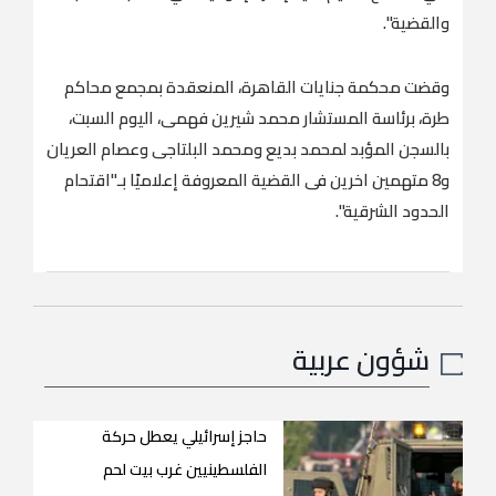
والقضية".
وقضت محكمة جنايات القاهرة، المنعقدة بمجمع محاكم
طرة، برئاسة المستشار محمد شيرين فهمى، اليوم السبت،
بالسجن المؤبد لمحمد بديع ومحمد البلتاجى وعصام العريان
و8 متهمين اخرين فى القضية المعروفة إعلاميًا بـ"اقتحام
الحدود الشرقية".
شؤون عربية
حاجز إسرائيلي يعطل حركة
الفلسطينيين غرب بيت لحم