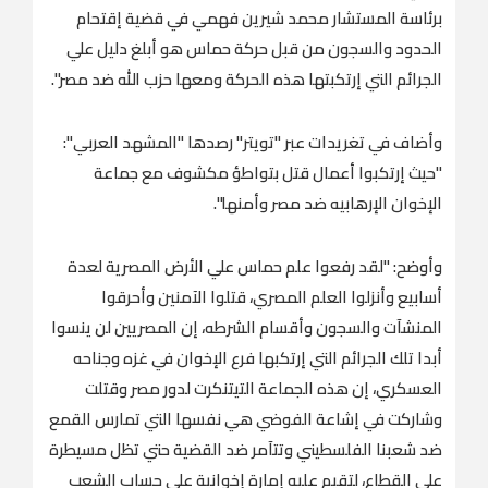
برئاسة المستشار محمد شيرين فهمي في قضية إقتحام
الحدود والسجون من قبل حركة حماس هو أبلغ دليل علي
الجرائم التي إرتكبتها هذه الحركة ومعها حزب الله ضد مصر".
وأضاف في تغريدات عبر "تويتر" رصدها "المشهد العربي":
"حيث إرتكبوا أعمال قتل بتواطؤ مكشوف مع جماعة
الإخوان الإرهابيه ضد مصر وأمنها".
وأوضح: "لقد رفعوا علم حماس علي الأرض المصرية لعدة
أسابيع وأنزلوا العلم المصري، قتلوا الآمنين وأحرقوا
المنشآت والسجون وأقسام الشرطه، إن المصريين لن ينسوا
أبدا تلك الجرائم التي إرتكبها فرع الإخوان في غزه وجناحه
العسكري، إن هذه الجماعة التيتنكرت لدور مصر وقتلت
وشاركت في إشاعة الفوضي هي نفسها التي تمارس القمع
ضد شعبنا الفلسطيني وتتآمر ضد القضية حتي تظل مسيطرة
علي القطاع، لتقيم عليه إمارة إخوانية علي حساب الشعب