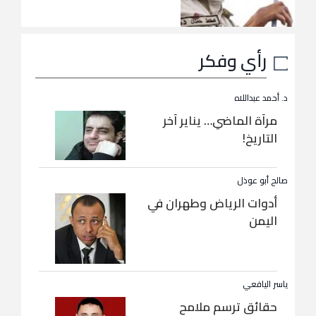
رأي وفكر
د. أحمد عبداللاه
مرآة الماضي… يناير آخر
التاريخ!
صالح أبو عوذل
أدوات الرياض وطهران في
اليمن
ياسر اليافعي
حقائق ترسم ملامح