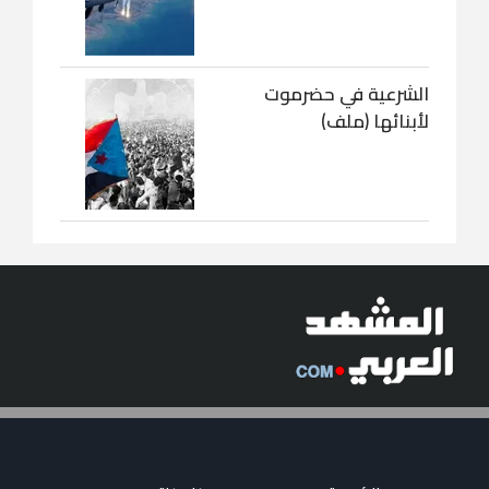
الشرعية في حضرموت
لأبنائها (ملف)