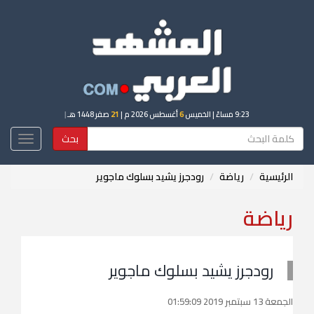
9:23 مساءً
| الخميس
6
أغسطس 2026 م |
21
صفر 1448 هـ
|
بحث
Toggle
igation
الرئيسية
رياضة
رودجرز يشيد بسلوك ماجوير
رياضة
رودجرز يشيد بسلوك ماجوير
الجمعة 13 سبتمبر 2019 01:59:09