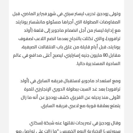
وتولى رودجرز، تدريب ليستر سيتي في شهر فبراير الماضي، قبل
المفاوضات المطولة التي أجراها مسئولو مانشستر يونايتد
مع إدارة ليستر من أجل انضمام ماجوير إلى قلعة (أولد
ترافورد)، والتي تكللت بالنجاح بعدما انضم اللاعب لصفوف
يونايتد، قبل أيام قليلة من غلق باب الانتقالات الصيفية،
مقابل 80 مليون جنيه إسترليني، ليصبح أغلى مدافع في عالم
الساحرة المستديرة حاليا.
ومع استعداد ماجوير، لاستقبال فريقه السابق في (أولد
ترافورد) بعد غد السبت ببطولة الدوري الإنجليزي للمرة
الأولى منذ رحيله عن الفريق، كشف رودجرز عن أنه ما زال
يتمتع بعلاقة قوية مع لاعبي فريقه السابق.
وقال رودجرز في تصريحات نقلتها عنه شبكة (سكاي
سبورتس) الإخبارية اليوم الخميس: "ما زالت على تواصل مع