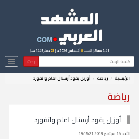
4:41 مساءً
| السبت
8
أغسطس 2026 م |
23
صفر 1448 هـ
|
بحث
Toggle
igation
الرئيسية
رياضة
أوزيل يقود أرسنال امام واتفورد
رياضة
أوزيل يقود أرسنال امام واتفورد
الأحد 15 سبتمبر 2019 19:15:21