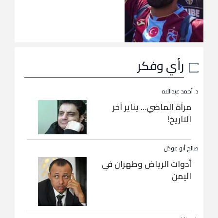
رأي وفكر
د. أحمد عبداللاه
مرآة الماضي… يناير آخر
التاريخ!
صالح أبو عوذل
أدوات الرياض وطهران في
اليمن