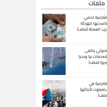
ملفات
لشرعية تحمي
اسديها بتهدئة
رب العملة (ملف)
لحوثي يتلقى
لصدمات برا وبحرا
جوا (ملف)
لشرعية في
ضرموت لأبنائها
ملف)