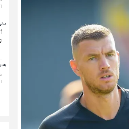
آ
صالح
أ
و
ياسر
ح
ا