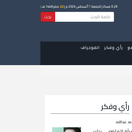
0:28 مساءً
| الجمعة
7
أغسطس 2026 م |
22
صفر 1448 هـ
|
بحث
ع
رأي وفكر
انفوجراف
رأي وفكر
مد عبداللاه
رآة الماضي… يناير