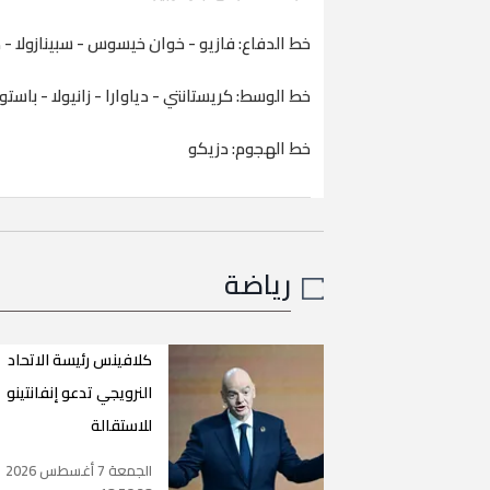
خط الدفاع: فازيو - خوان خيسوس - سبينازولا -
خط الوسط: كريستانتي - دياوارا - زانيولا - باس
خط الهجوم: دزيكو
رياضة
كلافينس رئيسة الاتحاد
النرويجي تدعو إنفانتينو
للاستقالة
الجمعة 7 أغسطس 2026