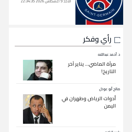
الأحد 9 أغسطس 2026 22:34:35
رأي وفكر
د. أحمد عبداللاه
مرآة الماضي… يناير آخر
التاريخ!
صالح أبو عوذل
أدوات الرياض وطهران في
اليمن