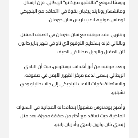
ووفقًا لموقع "كالتشيو ميركاتو" الإيطالي، فإن آرسنال
ومانشستر يونايتد يرغبان بقوة في التعاقد مع البلجيكي
توماس مونييه، لاعب باريس سان جيرمان.
وينتهي عقد مونييه مع سان جيرمان في الصيف المقبل،
وبالتالي فإنه يستطيع التوقيع لأي نادٍ في شهر يناير كانون
ثان المقبل والرحيل مجانا في الصيف.
ويعد مونييه من أبرز أهداف يوفنتوس، حيث أن النادي
الإيطالي يسعى لدعم مركز الظهير الأيمن في صفوفه،
والاستعانة بخبرات اللاعب البلجيكي إلى جانب دانيلو ودي
تشيليو.
وأصبح يوفنتوس مشهورًا بتعاقداته المجانية في السنوات
الماضية، حيث تعاقد مع أكثر من صفقة مميزة، بعد مثل
إيمري كان وآرون رامزي وأدريان رابيو.