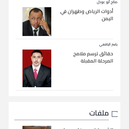
صالح أبو عوذل
أدوات الرياض وطهران في
اليمن
ياسر اليافعي
حقائق ترسم ملامح
المرحلة المقبلة
ملفات