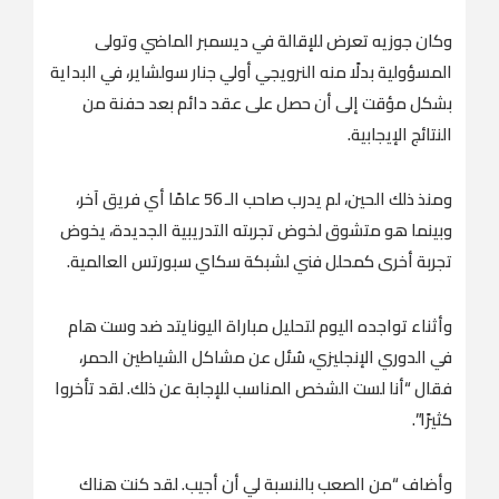
وكان جوزيه تعرض للإقالة في ديسمبر الماضي وتولى
المسؤولية بدلًا منه النرويجي أولي جنار سولشاير، في البداية
بشكل مؤقت إلى أن حصل على عقد دائم بعد حفنة من
النتائج الإيجابية.
ومنذ ذلك الحين، لم يدرب صاحب الـ 56 عامًا أي فريق آخر،
وبينما هو متشوق لخوض تجربته التدريبية الجديدة، يخوض
تجربة أخرى كمحلل فني لشبكة سكاي سبورتس العالمية.
وأثناء تواجده اليوم لتحليل مباراة اليونايتد ضد وست هام
في الدوري الإنجليزي، سُئل عن مشاكل الشياطين الحمر،
فقال “أنا لست الشخص المناسب للإجابة عن ذلك. لقد تأخروا
كثيرًا”.
وأضاف “من الصعب بالنسبة لي أن أجيب. لقد كنت هناك