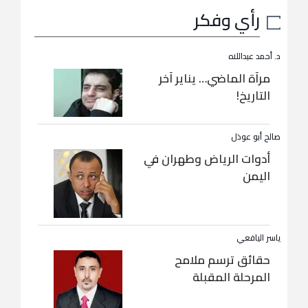
رأي وفكر
د. أحمد عبداللاه
مرآة الماضي… يناير آخر
التاريخ!
صالح أبو عوذل
أدوات الرياض وطهران في
اليمن
ياسر اليافعي
حقائق ترسم ملامح
المرحلة المقبلة