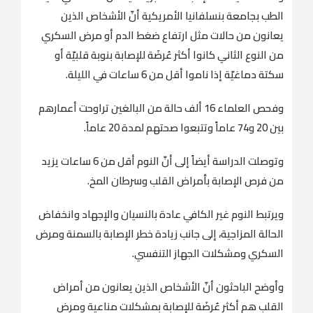
الطب بجامعة بنسلفانيا الأمريكية أنّ الأشخاص الذين
يعانون من حالات مثل ارتفاع ضغط الدم أو مرض السكري
من النوع الثاني كانوا أكثر عُرضَة للإصابة بنوبة قلبيّة أو
سكتة دماغيّة إذا ناموا أقل من 6 ساعات في الليلة.
وفحص العلماء 16 ألف حالة من البالغين تراوحت أعمارهم
بين 20 و74 عاماً وتتبعوا صحتهم لمدة 20 عاماً.
وتوصلت الدراسة أيضاً إلى أنّ النوم أقل من 6 ساعات يزيد
من فرص الإصابة بأمراض القلب وسرطان المخ.
ويرتبط النوم غير الكافي عادة بالنسيان والإجهاد وانخفاض
الحالة المزاجية، إلى جانب زيادة خطر الإصابة بالسمنة ومرض
السكري ومشكلات الجهاز التنفسي.
وأوضح الباحثون أنّ الأشخاص الذين يعانون من أمراض
القلب هم أكثر عُرضَة للإصابة بمشكلات مناعية ومرض