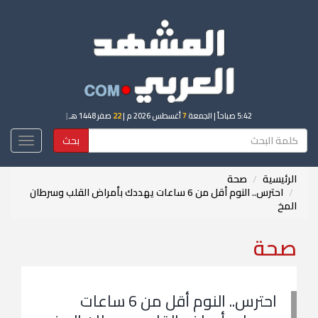
5:42 صباحاً
| الجمعة
7
أغسطس 2026 م |
22
صفر 1448 هـ
|
بحث
Toggle
igation
الرئيسية
صحة
احترس.. النوم أقل من 6 ساعات يهددك بأمراض القلب وسرطان
المخ
صحة
احترس.. النوم أقل من 6 ساعات