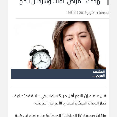
يهددك بأمراض القلب وسرطان المخ
الجمعة 4 أكتوبر 2019 19:51:11
قال علماء إنّ النوم أقل من 6 ساعات في الليلة قد يُضاعِف
خطر الوفاة المبكّرة لمرضى الأمراض المزمنة.
ونقلت صحيفة "ذا إندبندنت" البريطانية عن علماء في كلية