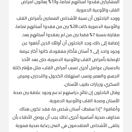
المشاركين فقدوا أسنانهم تماماً، و13% يعانون أمراض
القلب والأوعية الدموية.
ووجد الباحثون أن نسبة الأشخاص المصابين بأمراض القلب
والأوعية الدموية كانت 28% بين من فقدوا أسنانهم تماما،
مقارنة بنسبة 7% فقط بين من لم يفقدوا أسنانهم بعد.
إضافة إلى ذلك، وجد الباحثون أن أولئك الذين أبلغوا عن
وجود واحد إلى 5 أسنان فأكثر مفقودة، كانوا أكثر عرضة
للإصابة بأمراض القلب والأوعية الدموية، حتى بعد الأخذ
بالحسبان عوامل أخرى تسبب أمراض القلب، مثل مؤشر كتلة
الجسم، والعمر، ونسب استهلاك الكحول، والتدخين، ومرض
السكري، وزيارات طبيب الأسنان.
وقال الباحثون إن نتائج دراستهم تدعم وجود علاقة بين صحة
الأسنان وصحة القلب والأوعية الدموية.
وأضافوا: "إذا سقطت أسنان شخص ما، فقد تكون هناك
مخاوف صحية أساسية أخرى، لذلك يجب أن يوصي الأطباء بأن
يتلقى الأشخاص المتقدمون في السن رعاية صحية فموية