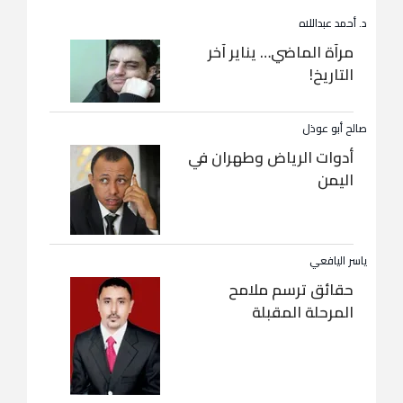
د. أحمد عبداللاه
مرآة الماضي… يناير آخر
التاريخ!
صالح أبو عوذل
أدوات الرياض وطهران في
اليمن
ياسر اليافعي
حقائق ترسم ملامح
المرحلة المقبلة