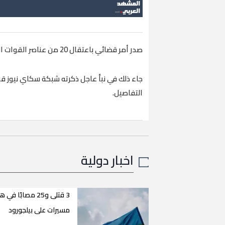
‏صدر أمر قضائي باعتقال 20 من عناصر القوات البحرية التركية بتهمة الانتماء لجماعة فتح الله غولن.
جاء ذلك في نبأ عاجل ذكرته شبكة سكاي نيوز قب
التفاصيل.
اخبار دولية
3 قتلى و25 مصابًا ف
مسيرات على بيلجورود