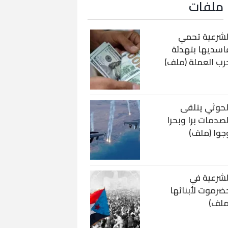
ملفات
لشرعية تحمي
اسديها بتهدئة
رب العملة (ملف)
لحوثي يتلقى
لصدمات برا وبحرا
جوا (ملف)
لشرعية في
ضرموت لأبنائها
ملف)