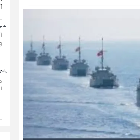
آ
صالح
أ
و
ياسر
ح
ا