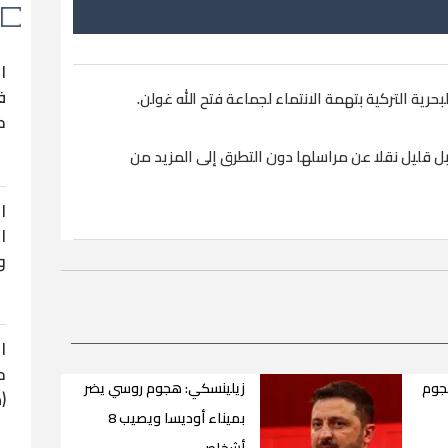
ا
ف
ح
ل قليل نقلا عن مراسلها دون التطرق إلى المزيد من
ا
ا
و
ا
ح
ي هجوم
زيلينسكي: هجوم روسي يضر
(
بميناء أوديسا ويصيب 8
أشخاص