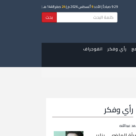
9:29 صباحاً
| الأحد
9
أغسطس 2026 م |
24
صفر 1448 هـ
|
بحث
ع
رأي وفكر
انفوجراف
رأي وفكر
مد عبداللاه
رآة الماضي… يناير