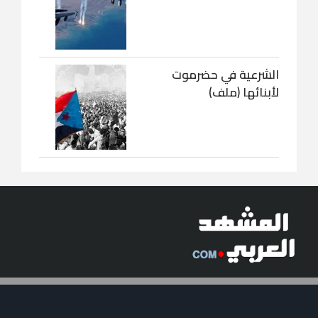
الشرعية في حضرموت
لأبنائها (ملف)