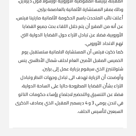
المقبلة، برئيسة المفوضية الأوروبية أورسولا فون ديرلاين،
وذلك بمقر المستشارة الألمانية بالعاصمة برلين.
أعلنت نائب المتحدث باسم الحكومة الألمانية مارتينا فيتس،
عن أنه من المقرر أن يتم خلال اللقاء بحث جميع القضايا
الأوروبية، فضلا عن تبادل الآراء حول القضايا الدولية التي
تهم الاتحاد الأوروبي.
كما ذكرت فيتس أن المستشارة الالمانية ستستقبل يوم
الخميس المقبل الأمين العام لحلف شمال الأطلسي ينس
شتولتنبرغ الذي سيقوم بزيارة عمل إلى برلين.
وأوضحت أن الزيارة تهدف الى تبادل وجهات النظر وتبادل
الآراء بشأن القضايا المطروحة حاليا على الساحة الدولية،
فضلا عن التنسيق والتحضير لاجتماع رؤساء حكومات الناتو
في لندن يومي 3 و 4 ديسمبر المقبل، الذي يصادف الذكرى
السبعين لتأسيس الحلف.