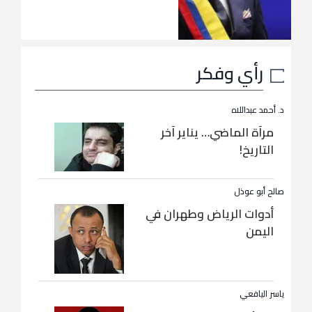
رأي وفكر
د. أحمد عبداللاه
مرآة الماضي… يناير آخر
التاريخ!
صالح أبو عوذل
أدوات الرياض وطهران في
اليمن
ياسر اليافعي