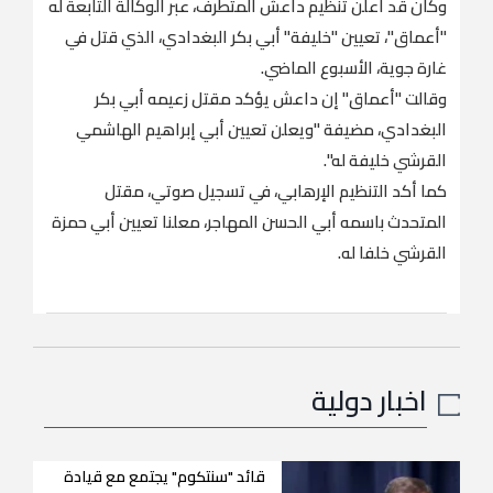
وكان قد أعلن تنظيم داعش المتطرف، عبر الوكالة التابعة له
"أعماق"، تعيين "خليفة" أبي بكر البغدادي، الذي قتل في
غارة جوية، الأسبوع الماضي.
وقالت "أعماق" إن داعش يؤكد مقتل زعيمه أبي بكر
البغدادي، مضيفة "ويعلن تعيين أبي إبراهيم الهاشمي
القرشي خليفة له".
كما أكد التنظيم الإرهابي، في تسجيل صوتي، مقتل
المتحدث باسمه أبي الحسن المهاجر، معلنا تعيين أبي حمزة
القرشي خلفا له.
اخبار دولية
قائد "سنتكوم" يجتمع مع قيادة