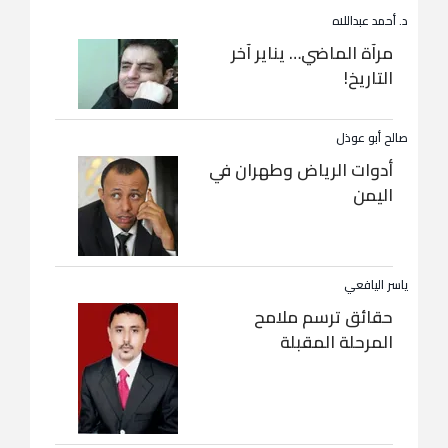
د. أحمد عبداللاه
مرآة الماضي… يناير آخر
التاريخ!
صالح أبو عوذل
أدوات الرياض وطهران في
اليمن
ياسر اليافعي
حقائق ترسم ملامح
المرحلة المقبلة