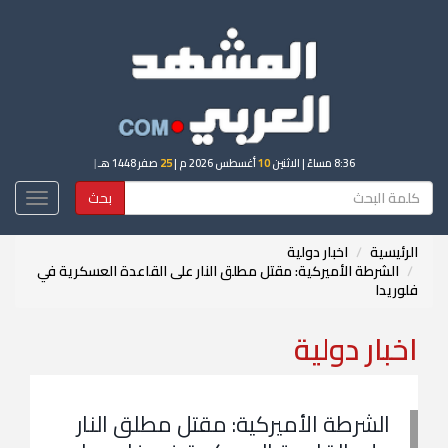
8:36 مساءً
| الاثنين
10
أغسطس 2026 م |
25
صفر 1448 هـ
|
بحث
Toggle
igation
الرئيسية
اخبار دولية
الشرطة الأميركية: مقتل مطلق النار على القاعدة العسكرية في
فلوريدا
اخبار دولية
الشرطة الأميركية: مقتل مطلق النار