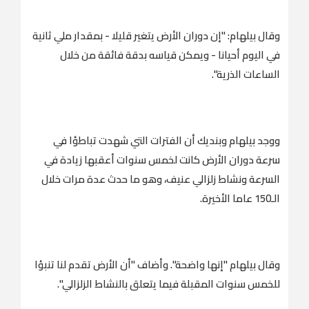
وقال بيلهام: "إن دوران الأرض يتغير قليلا - بمقدار ملي ثانية
في اليوم أحيانا - ويمكن قياسه بدقة فائقة من خلال
الساعات الذرية".
ووجد بيلهام وبنديك أن الفترات التي شهدت تباطؤا في
سرعة دوران الأرض كانت لخمس سنوات أعقبها زيادة في
السرعة ونشاط زلزالي عنيف، وهو ما حدث عدة مرات خلال
الـ150 عاما الأخيرة.
وقال بيلهام "إنها واضحة". وأضاف "أن الأرض تقدم لنا تنبؤا
للخمس سنوات المقبلة فيما يتعلق بالنشاط الزلزالي".