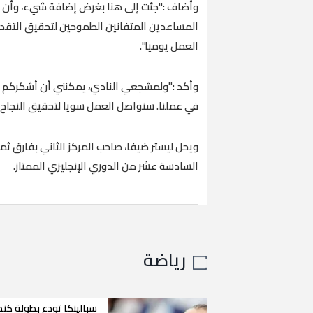
وأضاف :"جئت إلى هنا بغرض إضافة شيء، وأن أ
المساعدين المتفانين الطموحين لتحقيق التقدم
العمل يوميا".
وأكد :"ولمشجعي النادي، يمكنني أن أشكركم 
في عملنا. سنواصل العمل سويا لتحقيق النجاح 
ويحل ليستر ضيفا، صاحب المركز الثاني بفارق ثم
السادسة عشر من الدوري الإنجليزي الممتاز.
رياضة
سبالينكا تودع بطولة كند