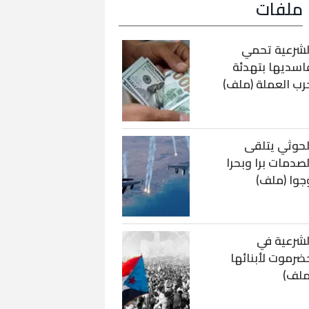
ملفات
لشرعية تحمي
اسديها بتهدئة
رب العملة (ملف)
لحوثي يتلقى
لصدمات برا وبحرا
جوا (ملف)
لشرعية في
ضرموت لأبنائها
ملف)