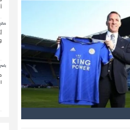
آ
صالح
أ
و
ياسر
ح
ا