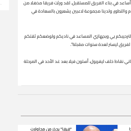
ساعد في بناء الفريق للمستقبل. لقد ورثت فريقا مذهلا من
 والتطور، ولدينا مجموعة لاعبين يشعرون بالسعادة في
لترحيبكم بي وبجهازي المساعد في ناديكم ولوضعكم ثقتكم
لفريق ليستر لعدة سنوات مقبلة".
اني نقاط خلف ليفربول، أستون فيلا بعد غد الأحد في المرحلة
ا
"فيفا" يحذر من محاولات