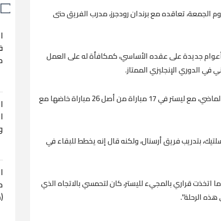
يوم الجمعة، تعاقده مع برندان رودجرز، مدرب الفريق حتى
ا
ف
ة أعوام جديدة على عقده الأساسي، كمكافأة له على العمل
ح
ني في الدوري الإنجليزي الممتاز.
وفاز رودجرز ، الذي انضم لفريق ليستر في فبراير الماضي، مع ليستر في 17 مباراة من أصل 26 مباراة خاضها مع
ا
ا
و
سلتيك، بتدريب فريق أرسنال، ولكنه قال إنه يخطط للبقاء في
ا
ما اتخذت قراري بالمجيء لليستر، كان لتحمسي بالاتجاه الذي
ح
(
هذه الرحلة".