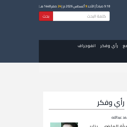
9:18 صباحاً
| الأحد
9
أغسطس 2026 م |
24
صفر 1448 هـ
|
بحث
ع
رأي وفكر
انفوجراف
رأي وفكر
مد عبداللاه
رآة الماضي… يناير