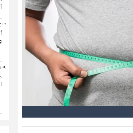
آ
صالح
أ
و
ياسر
ح
ا