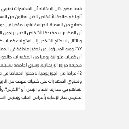
فيما مضى كان الاعتقاد أن المكسرات تحتوي ع
أنها غير صالحة للأشخاص الذين يعانون من ال
كعلاج من السمنة. الدراسة نشرت مؤخرا في د
أن المكسرات مفيدة للأشخاص الذين يريدون ال
YY"، وهو المسؤول عن تحفيز منطقة في الدماغ
أن كميات متوازنة يوميا من المكسرات، كالجوز 
صحيفة ميرور البريطانية. وسبق لجامعة بنسيلفا
42 غراما من الجوز يوميا، لا حظوا انخفاضا 
وتحتوي المكسرات على كميات مهمة من البروتي
تساهم في محاربة انتفاخ البطن، أو "الكرش". و
تخفيض خطر الإصابة بأمراض القلب وبمرض ال