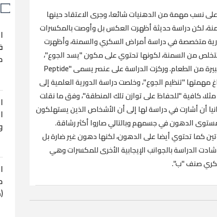
لى نسب مهمة من الدهنيات شائعا، وجرى الاعتقاد حينها
سمنة، لكن دراسة حديثة أظهرت العكس بل وأوصت بالمكسرات
ا
ورية متخصصة في دراسة أمراض السكري والسمنة، وأظهرت
ف
تخلص من السمنة، لكونها تحتوي على مكون "يسد الجوع"،
ح
وبالتالي لا يحتاج الشخص إلى استهلاك كميات كبيرة من الطعام. وركزت الدراسة على عنصر يسمى "Peptide
 مهمتها "تنظيم الجوع"، وخلصت دراسة الدورية العلمية إلى
مثلا، كافية "للحفاظ على توازن تلك المنطقة"، وفق ما نقلت
ا
نيا أن أشارت في دراسة لها إلى أن الأشخاص الذين يستهلكون
ا
في مستوى الدهون في جسمهم وبالتالي صاروا أكثر رشاقة.
و
ن كما تحتوي أيضا على الدهون، لكنها دهون غير ضارة بل
أشادت الدراسة بالجوانب الإيجابية الأخرى للمكسرات وهي
سكري صنف "ب".
ا
ح
(