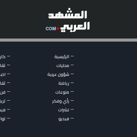
الرئيسية
كاري
محليات
تقار
شؤون عربية
اخبا
رياضة
ثقا
منوعات
فن
رأي وفكر
تري
نشرات
فيد
فيديو
توا