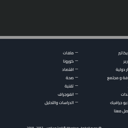
كاتير
ملفات
ير
كورونا
ر دولية
اقتصاد
فة و مجتمع
صحة
تقنية
ندات
انفوجراف
يو جرافيك
الدراسات والتحليل
صل معنا