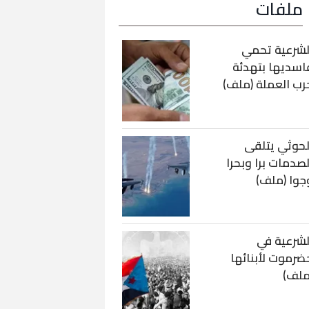
ملفات
لشرعية تحمي
اسديها بتهدئة
رب العملة (ملف)
لحوثي يتلقى
لصدمات برا وبحرا
جوا (ملف)
لشرعية في
ضرموت لأبنائها
ملف)