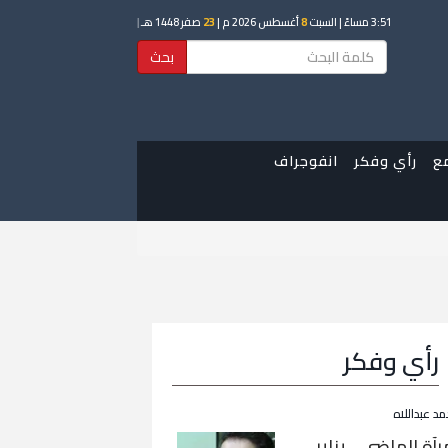
3:51 مساءً
| السبت
8
أغسطس 2026 م |
23
صفر 1448 هـ
|
بحث
ع
رأي وفكر
انفوجراف
رأي وفكر
مد عبداللاه
رآة الماضي… يناير