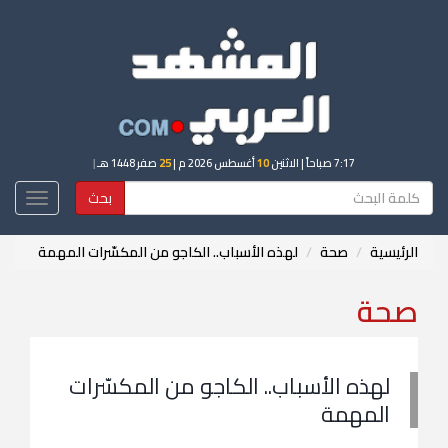
7:17 صباحاً
| الاثنين
10
أغسطس 2026 م |
25
صفر 1448 هـ
|
بحث
Toggle
igation
الرئيسية
صحة
لهذه الأسباب.. الكاجو من المكسّرات المهمة
صحة
لهذه الأسباب.. الكاجو من المكسّرات
المهمة