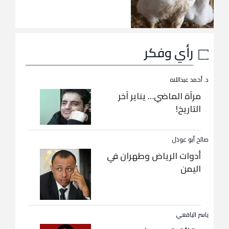
رأي وفكر
د. أحمد عبداللاه
مرآة الماضي… يناير آخر
التاريخ!
صالح أبو عوذل
أدوات الرياض وطهران في
اليمن
ياسر اليافعي