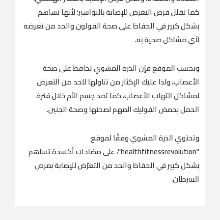
كما تقلل فرص التعرض للإصابة بالبواسير؛ لأنها تساهم
بشكل كبير في الحفاظ على صحة القولون والحد من تعرضه
لأي مشاكل صحية به.
وبحسب الموقع فإن الذرة المشوي تحافظ على صحة
الأعصاب، ولذا عليك الإكثار من تناولها للحد من التعرض
لمشاكل التهاب الأعصاب، كما تمد جسم الأم خلال فترة
الحمل بحمض الفوليك المهم لصحتها وصحة الجنين.
وتحتوي الذرة المشوي وفقًا لموقع
"healthfitnessrevolution"، على مضادات أكسدة تساهم
بشكل كبير في الحفاظ والحد من التعرّض للإصابة بمرض
السرطان.