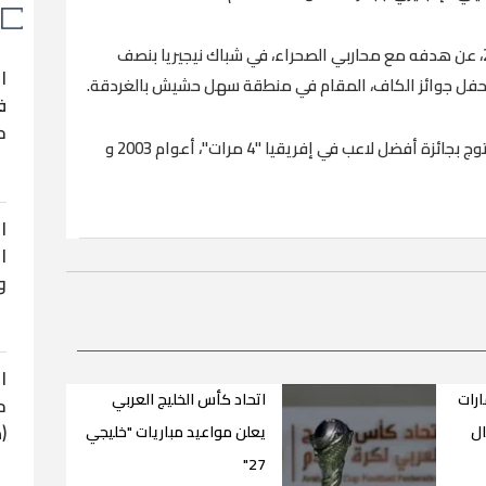
وحصد محرز جائزة أفضل هدف في إفريقيا 2019، عن هدفه مع محاربي الصحراء، في شباك نيجيريا بنصف
ا
حفل جوائز الكاف، المقام في منطقة سهل حشيش بالغردقة.
ف
ح
وتولى النجم الكاميروني صامويل إيتو أول من توج بجائزة أفضل لاعب في إفريقيا "4 مرات"، أعوام 2003 و
ا
ا
و
ا
ارات
اتحاد كأس الخليج العربي
ح
(
ال
يعلن مواعيد مباريات "خليجي
27"