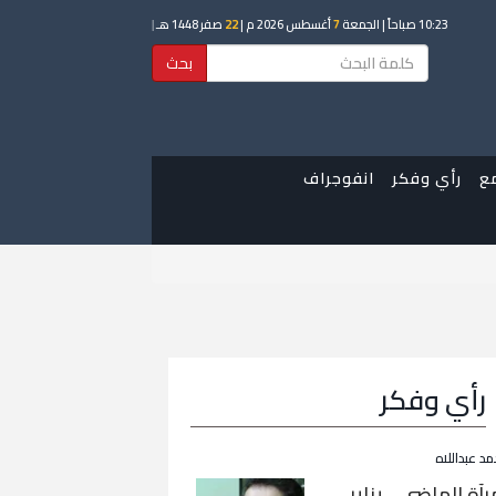
10:23 صباحاً
| الجمعة
7
أغسطس 2026 م |
22
صفر 1448 هـ
|
بحث
ع
رأي وفكر
انفوجراف
رأي وفكر
مد عبداللاه
رآة الماضي… يناير