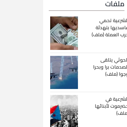
ملفات
لشرعية تحمي
اسديها بتهدئة
رب العملة (ملف)
لحوثي يتلقى
لصدمات برا وبحرا
جوا (ملف)
لشرعية في
ضرموت لأبنائها
ملف)