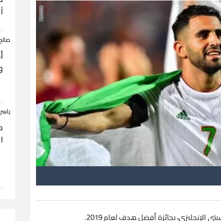
آ
صالح
أ
و
ياسر
ح
ا
ي الإنجليزي، بجائزة أفضل هدف لعام 2019.