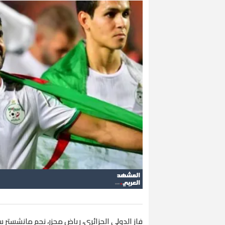
فاز الدولي الجزائري، رياض محزر، نجم مانشستر سيت