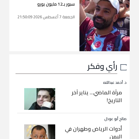
سبور بـ12 مليون يورو
الجمعة 7 أغسطس 2026 21:50:09
رأي وفكر
د. أحمد عبداللاه
مرآة الماضي… يناير آخر
التاريخ!
صالح أبو عوذل
أدوات الرياض وطهران في
اليمن