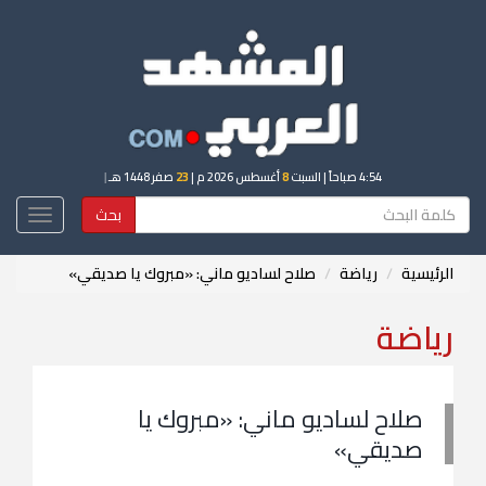
4:54 صباحاً
| السبت
8
أغسطس 2026 م |
23
صفر 1448 هـ
|
بحث
Toggle
igation
الرئيسية
رياضة
صلاح لساديو ماني: «مبروك يا صديقي»
رياضة
صلاح لساديو ماني: «مبروك يا
صديقي»