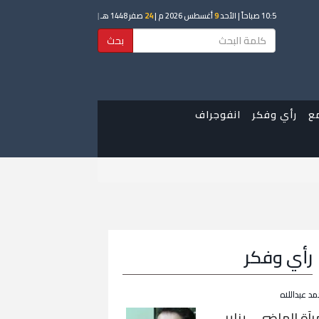
10:5 صباحاً
| الأحد
9
أغسطس 2026 م |
24
صفر 1448 هـ
|
بحث
ع
رأي وفكر
انفوجراف
رأي وفكر
مد عبداللاه
رآة الماضي… يناير