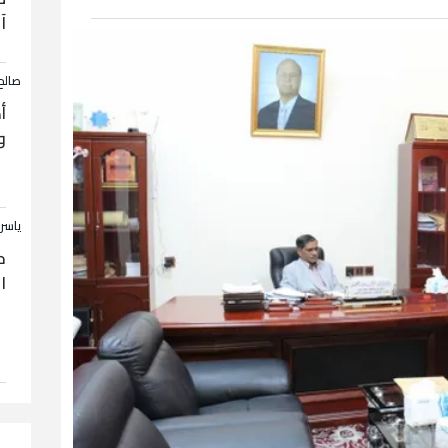
آ
صالح
أ
و
ياسر
ح
ا