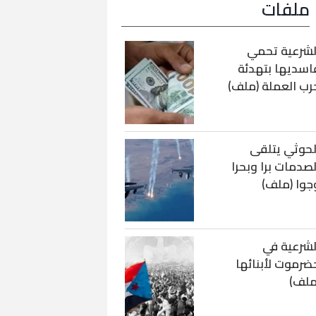
ملفات
لشرعية تحمي
اسديها بتهدئة
رب العملة (ملف)
لحوثي يتلقى
لصدمات برا وبحرا
جوا (ملف)
لشرعية في
ضرموت لأبنائها
ملف)