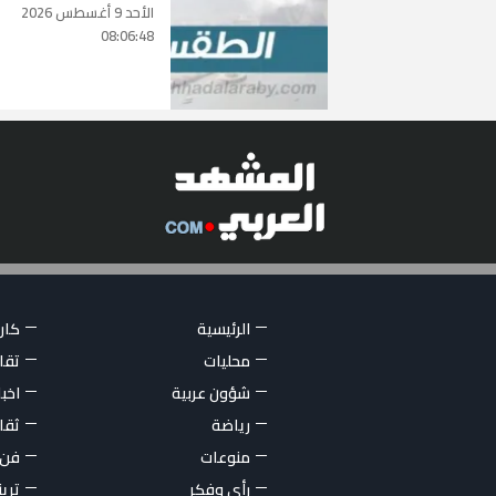
الأحد 9 أغسطس 2026
08:06:48
الرئيسية
كاري
محليات
تقار
شؤون عربية
اخبا
رياضة
ثقا
منوعات
فن
رأي وفكر
تري