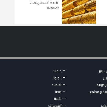
الأحد 9 أغسطس 2026
07:56:29
كاتير
ملفات
ير
كورونا
ر دولية
اقتصاد
فة و مجتمع
صحة
تقنية
ندات
انفوجراف