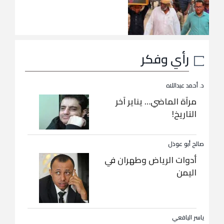
رأي وفكر
د. أحمد عبداللاه
مرآة الماضي… يناير آخر
التاريخ!
صالح أبو عوذل
أدوات الرياض وطهران في
اليمن
ياسر اليافعي