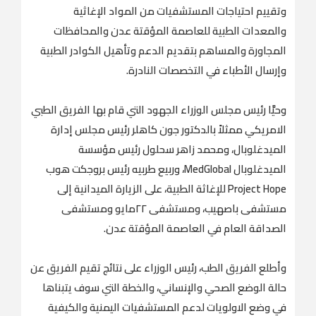
وتقييم احتياجات المستشفيات من المواد الإغاثية
والمعدات الطبية للعاصمة المؤقتة عدن والمحافظات
المجاورة والمساهم بتقديم الدعم وتأهيل الكوادر الطبية
وإرسال الأطباء في التخصصات النادرة.
وحيَّا رئيس مجلس الوزراء الجهود التي قام بها الفريق الطبي
الامريكي ممثلاً بالدكتور جون كاهلر رئيس مجلس إدارة
الميدغلوبال، ومحمد زاهر سحلول رئيس مؤسسة
الميدغلوبال MedGlobal، وربيع طربيه رئيس بروجكت هوب
Project Hope للإغاثة الطبية، على الزيارة الميدانية إلى
مستشفى باصهيب، ومستشفى ٢٢مايو ومستشفى
الصداقة العام في العاصمة المؤقتة عدن.
وأطلع الفريق الطب، رئيس الوزراء على نتائج تقيم الفريق عن
حالة الوضع الصحي والإنساني، والخطة التي سوف يتبناها
في وضع الاولويات لدعم المستشفيات اليمنية والكيفية