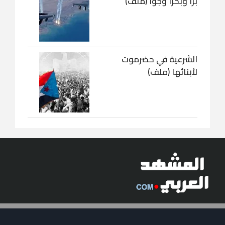
برا وبحرا وجوا (ملف)
الشرعية في حضرموت
لأبنائها (ملف)