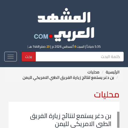
5:35 صباحاً
| السبت
8
أغسطس 2026 م |
23
صفر 1448 هـ
|
بحث
Toggle
igation
الرئيسية
محليات
بن دغر يستمع لنتائج زيارة الفريق الطبي الامريكي لليمن
محليات
بن دغر يستمع لنتائج زيارة الفريق
الطبي الامريكي لليمن