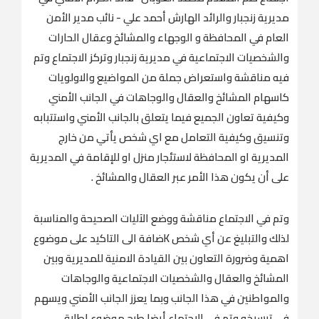
مديرية زنجبار والرائد الهارش أحمد علي - نائب مدير الأمن
العام في المحافظة و الوجهاء والمشائخ وعقال الحارات
والشخصيات الاجتماعية في مديرية زنجبار وتركز الاجتماع وتم
فيه مناقشة واستعراض جملة من المواضيع والاولويات
كاسهام المشائخ والعقال والوجاهات في الجانب الأمني
وكيفية تعاون الجميع فيما يتعلق بالجانب الأمني واستتبابه
وتنسيق وكيفية التعامل مع اي شخص يأتي من خارج
المديرية او المحافظة لاستئجار منزل او للإقامة في المديرية
على أن يكون هذا الأمر عبر العقال والمشائخ .
وتم في الاجتماع مناقشة ووضع الآليات الصحيحة والمناسبة
لذلك والتبليغ عن أي شخص Kضافة الى التاكيد على موضوع
اهمية وضرورة التعاون بين القيادة الامنية للمديرية وبين
المشائخ والعقال والشخصيات الاجتماعية والوجاهات
والمواطنين في هذا الجانب وبما يعزز الجانب الأمني ويسهم
في ترسيخه وتم في الاجتماع أيضا طرح موضوع إطلاق