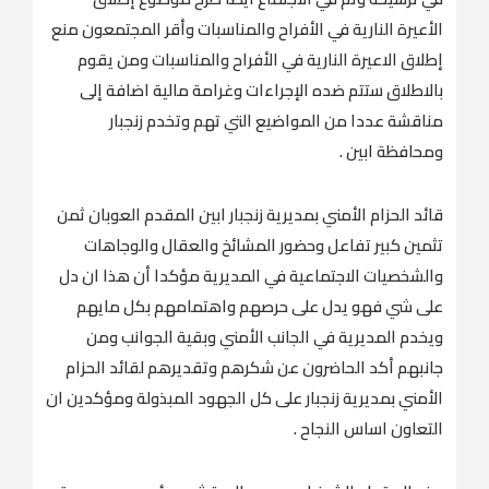
الأعيرة النارية في الأفراح والمناسبات وأقر المجتمعون منع
إطلاق الاعيرة النارية في الأفراح والمناسبات ومن يقوم
بالاطلاق ستتم ضده الإجراءات وغرامة مالية اضافة إلى
مناقشة عددا من المواضيع التي تهم وتخدم زنجبار
ومحافظة ابين .
قائد الحزام الأمني بمديرية زنجبار ابين المقدم العوبان ثمن
تثمين كبير تفاعل وحضور المشائخ والعقال والوجاهات
والشخصيات الاجتماعية في المديرية مؤكدا أن هذا ان دل
على شي فهو يدل على حرصهم واهتمامهم بكل مايهم
ويخدم المديرية في الجانب الأمني وبقية الجوانب ومن
جانبهم أكد الحاضرون عن شكرهم وتقديرهم لقائد الحزام
الأمني بمديرية زنجبار على كل الجهود المبذولة ومؤكدين ان
التعاون اساس النجاح .