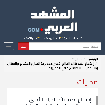
7:25 صباحاً
| الاثنين
10
أغسطس 2026 م |
25
صفر 1448 هـ
|
بحث
Toggle
igation
الرئيسية
محليات
إجتماع يضم قائد الحزام الأمني بمديرية زنجبار والمشائخ والعقال
والشخصيات الاجتماعية في المديرية
محليات
إجتماع يضم قائد الحزام الأمني