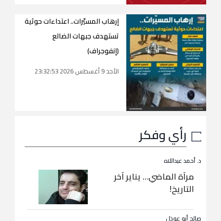
إرهاب المسيّرات.. اعتداءات حوثية
تستهدف جبهات الضالع
(إنفوجراف)
الأحد 9 أغسطس 2026 23:32:53
رأي وفكر
د. أحمد عبداللاه
مرآة الماضي… يناير آخر
التاريخ!
صالح أبو عوذل