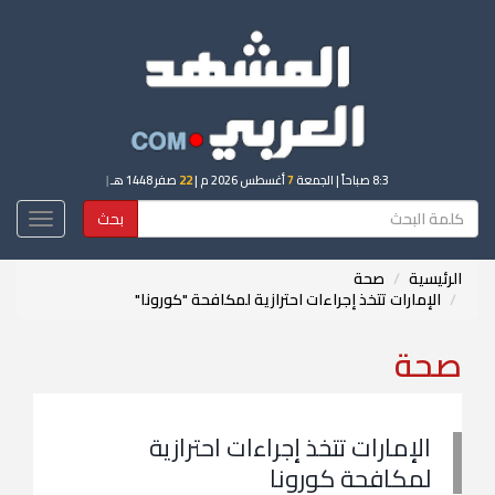
8:3 صباحاً
| الجمعة
7
أغسطس 2026 م |
22
صفر 1448 هـ
|
بحث
Toggle
igation
الرئيسية
صحة
الإمارات تتخذ إجراءات احترازية لمكافحة "كورونا"
صحة
الإمارات تتخذ إجراءات احترازية
لمكافحة كورونا