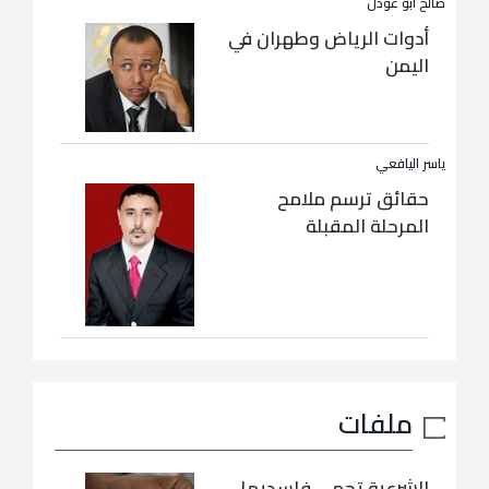
صالح أبو عوذل
أدوات الرياض وطهران في
اليمن
ياسر اليافعي
حقائق ترسم ملامح
المرحلة المقبلة
ملفات
الشرعية تحمي فاسديها