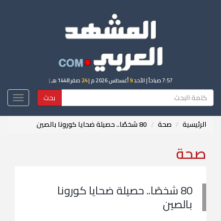
7:57 صباحاً
| الأحد
9
أغسطس 2026 م |
24
صفر 1448 هـ
|
بحث
Toggle
igation
الرئيسية
صحة
80 شخصًا.. حصيلة ضحايا كورونا بالصين
صحة
80 شخصًا.. حصيلة ضحايا كورونا
بالصين