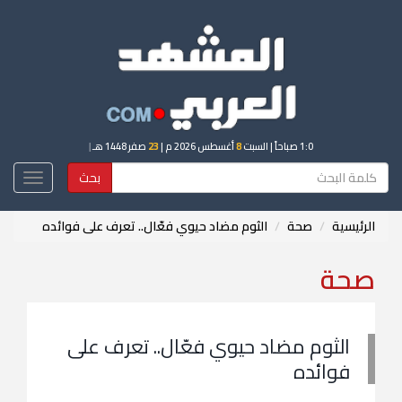
1:0 صباحاً
| السبت
8
أغسطس 2026 م |
23
صفر 1448 هـ
|
بحث
Toggle
igation
الرئيسية
صحة
الثوم مضاد حيوي فعّال.. تعرف على فوائده
صحة
الثوم مضاد حيوي فعّال.. تعرف على
فوائده