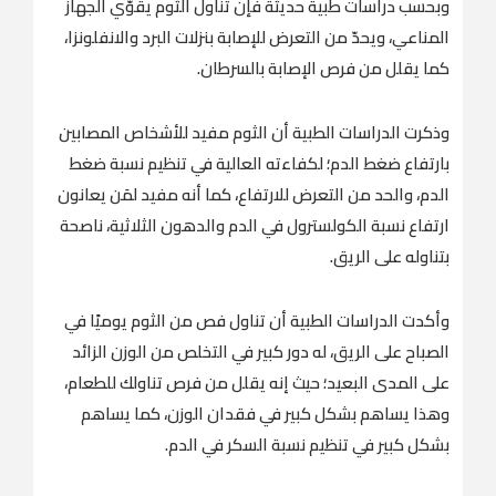
وبحسب دراسات طبية حديثة فإن تناول الثوم يقوّي الجهاز
المناعي، ويحدّ من التعرض للإصابة بنزلات البرد والانفلونزا،
كما يقلل من فرص الإصابة بالسرطان.
وذكرت الدراسات الطبية أن الثوم مفيد للأشخاص المصابين
بارتفاع ضغط الدم؛ لكفاءته العالية في تنظيم نسبة ضغط
الدم، والحد من التعرض للارتفاع، كما أنه مفيد لمَن يعانون
ارتفاع نسبة الكولسترول في الدم والدهون الثلاثية، ناصحة
بتناوله على الريق.
وأكدت الدراسات الطبية أن تناول فص من الثوم يوميًا في
الصباح على الريق، له دور كبير في التخلص من الوزن الزائد
على المدى البعيد؛ حيث إنه يقلل من فرص تناولك للطعام،
وهذا يساهم بشكل كبير في فقدان الوزن، كما يساهم
بشكل كبير في تنظيم نسبة السكر في الدم.