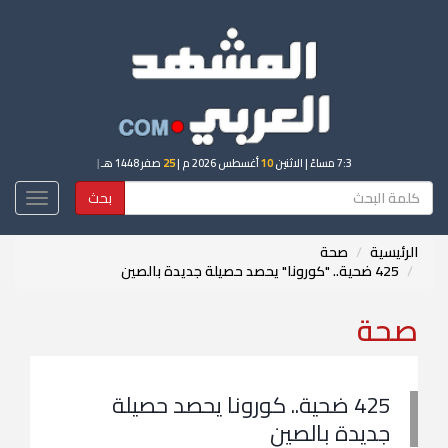
7:3 مساءً
| الاثنين
10
أغسطس 2026 م |
25
صفر 1448 هـ
|
بحث
Toggle
igation
الرئيسية
صحة
425 ضحية.. "كورونا" يحصد حصيلة جديدة بالصين
صحة
425 ضحية.. كورونا يحصد حصيلة
جديدة بالصين