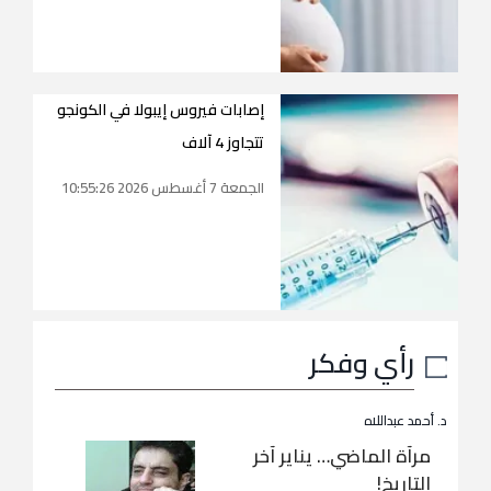
إصابات فيروس إيبولا في الكونجو
تتجاوز 4 آلاف
الجمعة 7 أغسطس 2026 10:55:26
رأي وفكر
د. أحمد عبداللاه
مرآة الماضي… يناير آخر
التاريخ!