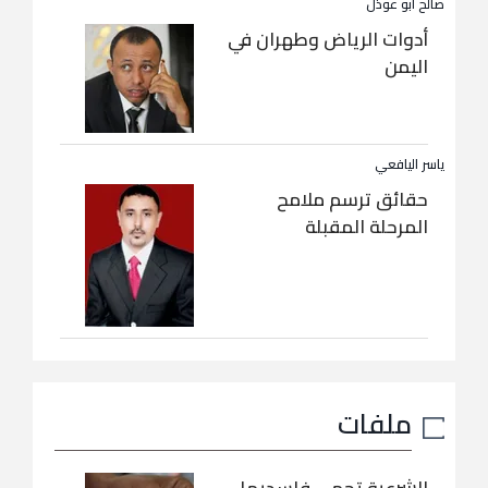
صالح أبو عوذل
أدوات الرياض وطهران في
اليمن
ياسر اليافعي
حقائق ترسم ملامح
المرحلة المقبلة
ملفات
الشرعية تحمي فاسديها