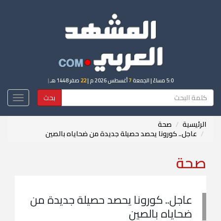
5:0 مساءً
| الجمعة
7
أغسطس 2026 م |
22
صفر 1448 هـ
|
بحث
Toggle
igation
الرئيسية
صحة
عاجل.. كورونا يحصد حصيلة جديدة من ضحاياه بالصين
صحة
عاجل.. كورونا يحصد حصيلة جديدة من
ضحاياه بالصين