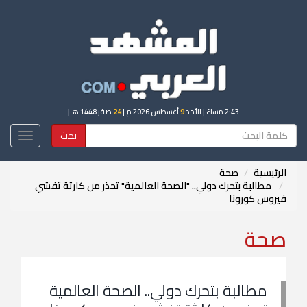
2:43 مساءً
| الأحد
9
أغسطس 2026 م |
24
صفر 1448 هـ
|
بحث
Toggle
igation
الرئيسية
صحة
مطالبة بتحرك دولي.. "الصحة العالمية" تحذر من كارثة تفشي
فيروس كورونا
صحة
مطالبة بتحرك دولي.. الصحة العالمية