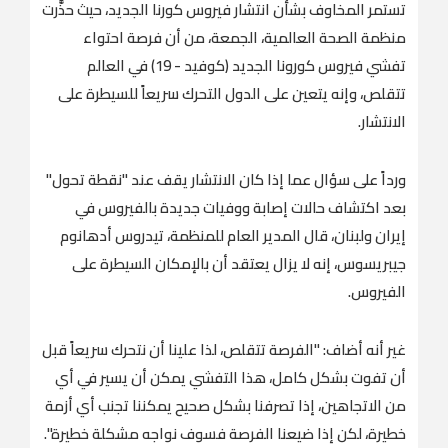
تستمر المخاوف بشأن انتشار فيروس كورنا الجديد، حيث حذَّرت
منظمة الصحة العالمية، الجمعة، من أن فرصة احتواء
تفشي فيروس كورونا الجديد (كوفيد - 19) في العالم
تتقلص، وإنه يتعين على الدول التحرك سريعاً للسيطرة على
الانتشار.
ورداً على سؤال عما إذا كان الانتشار يقف عند "نقطة تحول"
بعد اكتشاف حالات إصابة ووفيات جديدة بالفيروس في
إيران ولبنان، قال المدير العام للمنظمة، تيدروس أدهانوم
جيبريسوس، إنه لا يزال يعتقد أن بالإمكان السيطرة على
الفيروس.
غير أنه أضاف: "الفرصة تتقلص، لذا علينا أن نتحرك سريعاً قبل
أن تفوت بشكل كامل، هذا التفشي يمكن أن يسير في أي
من الاتجاهين، إذا تصرفنا بشكل صحيح يمكننا تجنب أي أزمة
خطيرة، لكن إذا ضيعنا الفرصة فسوف نواجه مشكلة خطيرة".