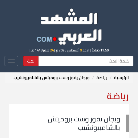
11:59 صباحاً
| الأحد
9
أغسطس 2026 م |
24
صفر 1448 هـ
|
بحث
Toggle
igation
الرئيسية
رياضة
ويجان يفوز وست بروميتش بالشامبيونشيب
رياضة
ويجان يفوز وست بروميتش
بالشامبيونشيب