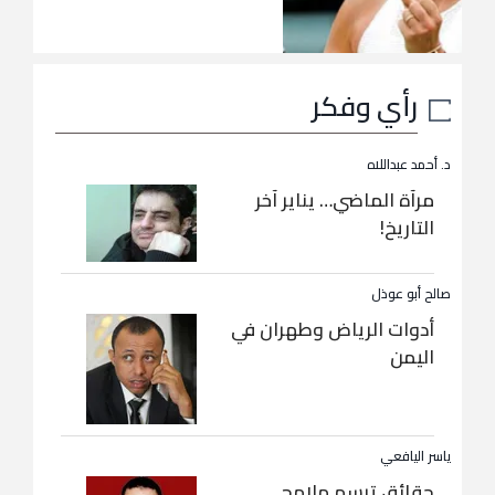
رأي وفكر
د. أحمد عبداللاه
مرآة الماضي… يناير آخر
التاريخ!
صالح أبو عوذل
أدوات الرياض وطهران في
اليمن
ياسر اليافعي
حقائق ترسم ملامح