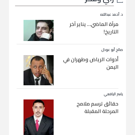
د. أحمد عبداللاه
مرآة الماضي… يناير آخر
التاريخ!
صالح أبو عوذل
أدوات الرياض وطهران في
اليمن
ياسر اليافعي
حقائق ترسم ملامح
المرحلة المقبلة