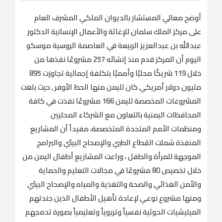
أوضح معالي المستشار بالديوان الملكي المشرف العام
على مركز الملك سلمان للإغاثة والأعمال الإنسانية الدكتور
عبدالله بن عبدالعزيز الربيعة في العاصمة الروسية موسكو
اليوم أن المركز قدم منذ إنشائه 257 مشروعًا نفذها من
خلال 119 شريكًا محليًا وأمميًا بتكلفة إجمالية تجاوزت 895
مليون دولار أمريكي كان لليمن منها الحظ الأوفر , حيث بلغت
المشروعات المخصصة لليمن 166 مشروعًا نفذت في كافة
المحافظات اليمنية بالتعاون مع الشركاء المحليين
ومنظمات الأمم المتحدة المتخصصة، مفيداً أن المشاريع
المنفذة شملت القطاع الطبي والإصحاح البيئي والبرامج
الموجهة للمرأة والطفل ، وراعت المشاريع أطفال اليمن من
خلال تخصيص 80 مشروعًا في مجالات التعليم والحماية
والأمن الغذائي والصحة والتغذية والمياه والإصحاح البيئي
ومنها مشروع نوعي لإعادة تأهيل الأطفال الذين جندتهم
الميليشيات الحوثية نفسياً وتربوياً وتعليمياً بصورة تدمجهم