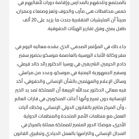
بالمجتمع وتلحقهم بالمدارس وإقامة دورات لأهاليهم في
خمس محافظات هي مأرب والجوف وتعز وصنعاء وعمران،
مبيناً أن المليشيات الانقلابية جندت ما يزيد على 20 ألف
طفل يمني وفق تقارير الهيئات الحقوقية.
جاء ذلك في المؤتمر الصحفي الذي عقده معاليه اليوم في
مقر وكالة الأنباء الروسية بالعاصمة موسكو بحضور سفير
خادم الحرمين الشريفين في روسيا الدكتور رائد خالد قرملي،
وسفير الجمهورية اليمنية في موسكو، وعدد من مراسلي
وسائل الإعلام والمهتمين بالشأن الإنساني والحقوقي، أكد
فيه معالي الدكتور عبدالله الربيعة أن المملكة تمد يد الخير
للإنسانية دون تمييز وأنها أغاثت المنكوبين في قارات العالم
، وأن المركز ملتزم بالقانون الدولي الإنساني، وكذلك آليات
العمل مع منظمات الأمم المتحدة والمنظمات الدولية
الأخرى، موضحًا الدور المتميز للمملكة ممثلة بالمركز في
المجال الإنساني والتزامها بالعمل الحيادي وتطبيق القانون