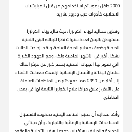
2000 طفل يمني تم استخدامهم من قبل الميليشيات
الانقلابية كأدوات حرب ودروع بشرية.
وتطرق معاليه لوباء الكوليرا ، حيث قال: وباء الكوليرا
مستوطن باليمن لعدة سنوات نظرًا لتهالك البنى التحتية
الصحية وضعف معايير الصحة العامة، ولقد ازدادت الحالات
بشكل أكبر في الأشهر الماضية ولكن ومع الجهود الكبيرة
التي تقوم بها الجهات المعنية بدعم كبير من مركز الملك
سلمان للإغاثة والأعمال الإنسانية ارتفعت معدلات الشفاء
إلى أكثر من 99.7% مما دفع كثير من المنظمات العاملة
على الأرض إغلاق مراكز علاج الكوليرا التابعة لها في بعض
المناطق.
وأكد معاليه أن جميع المنافذ اليمنية مفتوحة لاستقبال
المساعدات الإنسانية والإغاثية والتجارية ، وأن مينائي
الحديدة والصليف يستقبلان جميع السفن التجارية والوقود