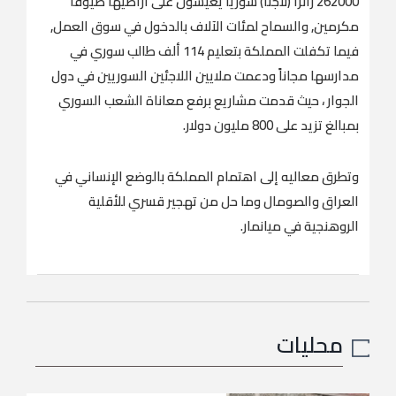
262000 زائرا (لاجئا) سوريا يعيشون على أراضيها ضيوفاً
مكرمين, والسماح لمئات الآلاف بالدخول في سوق العمل,
فيما تكفلت المملكة بتعليم 114 ألف طالب سوري في
مدارسها مجاناً ودعمت ملايين اللاجئين السوريين في دول
الجوار ، حيث قدمت مشاريع برفع معاناة الشعب السوري
بمبالغ تزيد على 800 مليون دولار.
وتطرق معاليه إلى اهتمام المملكة بالوضع الإنساني في
العراق والصومال وما حل من تهجير قسري للأقلية
الروهنجية في ميانمار.
محليات