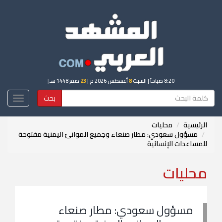
8:20 صباحاً
| السبت
8
أغسطس 2026 م |
23
صفر 1448 هـ
|
بحث
Toggle
igation
الرئيسية
محليات
مسؤول سعودي: مطار صنعاء وجميع الموانئ اليمنية مفتوحة
للمساعدات الإنسانية
محليات
مسؤول سعودي: مطار صنعاء