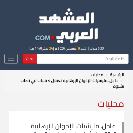
6:33 صباحاً
| الأحد
9
أغسطس 2026 م |
24
صفر 1448 هـ
|
بحث
Toggle
igation
الرئيسية
محليات
عاجل..مليشيات الإخوان الإرهابية تعتقل 4 شباب في نصاب
بشبوة
محليات
عاجل..مليشيات الإخوان الإرهابية