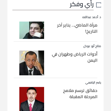
رأي وفكر
د. أحمد عبداللاه
مرآة الماضي… يناير آخر
التاريخ!
صالح أبو عوذل
أدوات الرياض وطهران في
اليمن
ياسر اليافعي
حقائق ترسم ملامح
المرحلة المقبلة