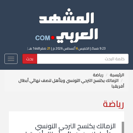
9:23 مساءً
| الخميس
6
أغسطس 2026 م |
21
صفر 1448 هـ
|
بحث
Toggle
igation
الرئيسية
رياضة
الزمالك يكتسح الترجي التونسي ويتأهل لنصف نهائي أبطال
أفريقيا
رياضة
الزمالك يكتسح الترجي التونسي