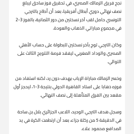
نجح فريق الزمالك المصري، في تحقيق فوز ساحق ليبلغ
نصف نهائي دوري أبطال أفريقيا، بعد أن أطاح بالترجي
التونسي حامل لقب آخر نسختين من دور الثمانية، بالفوز 3-2
في مجموع مباراتي الذهاب والعودة.
وكان الترجي توج بآخر نسختين للبطولة على حساب الأهلي
المصري والوداد المغربي، ليفقد فرصة التتويج الثالث على
التوالي.
وخسر الزمالك مباراة الإياب بهدف دون رد، لكنه استفاد من
فوزه ذهابا على استاد القاهرة الدولي بنتيجة 3-1، ليحجز أول
مقعد بين الفرق المتأهلة إلى نصف النهائي.
وسجل هدف الترجي الوحيد، اللاعب الجزائري بلال بن ساحة
في الدقيقة 5 من ركلة جزاء، بعد أن ارتطمت الكرة في يد
المدافع محمود علاء.