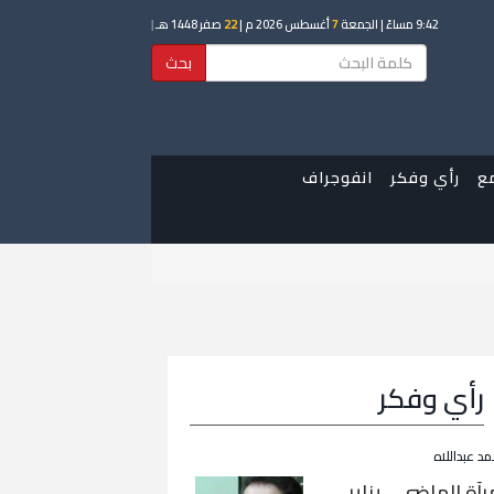
9:42 مساءً
| الجمعة
7
أغسطس 2026 م |
22
صفر 1448 هـ
|
بحث
ع
رأي وفكر
انفوجراف
رأي وفكر
مد عبداللاه
رآة الماضي… يناير