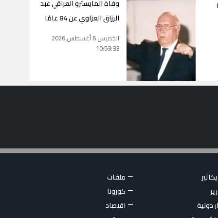
وفاة المايسترو العراقي عبد
الرزاق العزاوي عن 84 عامًا
الخميس 6 أغسطس 2026
10:53:33
كاتير
ملفات
ير
كورونا
ر دولية
اقتصاد