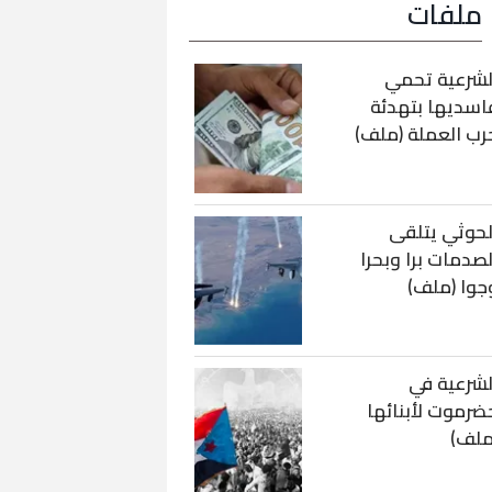
ملفات
لشرعية تحمي
اسديها بتهدئة
رب العملة (ملف)
لحوثي يتلقى
لصدمات برا وبحرا
جوا (ملف)
لشرعية في
ضرموت لأبنائها
ملف)