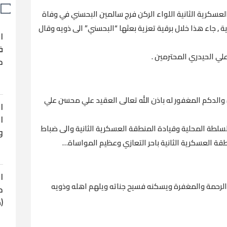
كرية الثانية اللواء الركن فرج سالمين البحسني في وفاة
, جاء هذا خلال برقية تعزية بعثها “البحسني” الى ذويه وقال
ا
ف
لي الحيدري المحترمين .
ح
 والدكم المغفور له باذن الله تعالى العقيد علي محسن علي
ا
ا
لسلطة المحلية وقيادة المنطقة العسكرية الثانية والى ضباط
و
قة العسكرية الثانية باحر التعازي وعظيم المواساة…
ا
 الرحمة والمغفرة ويسكنه فسيح جناته ويلهم اهله وذويه
ح
(