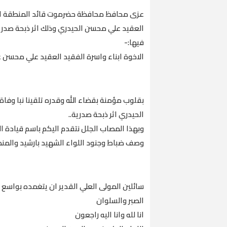
عزى محافظ محافظة حضرموت قائد المنطقة العس
العقيد علي محسن الحيدري وذلك اثر ذبحة صدرية 
فيها:-
الاخوة ابناء واسرة الفقيد العقيد علي محسن ع
بقلوب مؤمنة بقضاء الله وقدره تلقينا نبا وفاة
الحيدري اثر ذبحة صدرية..
وبهذا المصاب الجلل نتقدم اليكم باسم قيادة ا
وصف ضباط وجنود اللواء الشهيد بارشيد والمنط
سائلين المولى العلي القدير ان يتغمده بواسع
الصبر والسلوان
انا لله وانا اليه راجعون