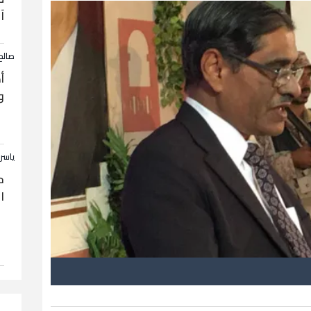
آ
صالح
أ
و
ياسر
ح
ا