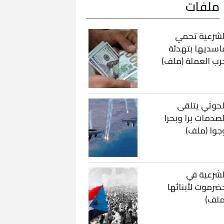
ملفات
لشرعية تحمي
اسديها بتهدئة
رب العملة (ملف)
لحوثي يتلقى
لصدمات برا وبحرا
جوا (ملف)
لشرعية في
ضرموت لأبنائها
ملف)