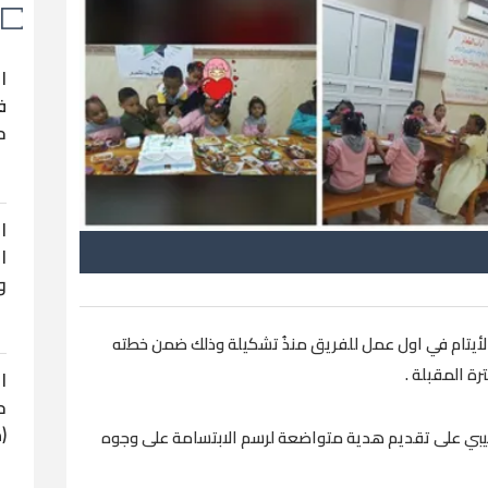
ا
ف
ح
ا
ا
و
الأيتام في اول عمل للفريق منذُ تشكيلة وذلك ضمن خطته
ة المقبلة .
ا
ح
(
يبي على تقديم هدية متواضعة لرسم الابتسامة على وجوه