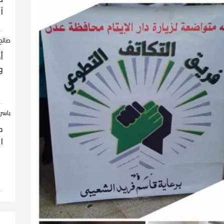
آ
صالح
أ
و
ياسر
ح
ا