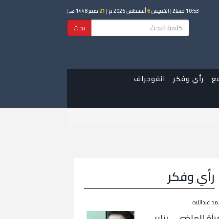
10:53 مساءً
| الخميس
6
أغسطس 2026 م |
21
صفر 1448 هـ
|
بحث
ع
رأي وفكر
انفوجراف
رأي وفكر
مد عبداللاه
رآة الماضي… يناير